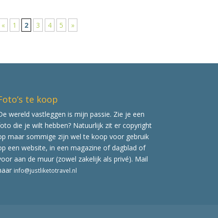
«
1
2
3
4
5
»
Foto’s te koop
De wereld vastleggen is mijn passie. Zie je een
foto die je wilt hebben? Natuurlijk zit er copyright
op maar sommige zijn wel te koop voor gebruik
op een website, in een magazine of dagblad of
voor aan de muur (zowel zakelijk als privé). Mail
naar
info@justliketotravel.nl