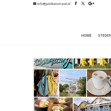
info@justliketotravel.nl
HOME
STEDEN