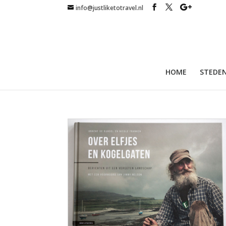
info@justliketotravel.nl
HOME
STEDEN