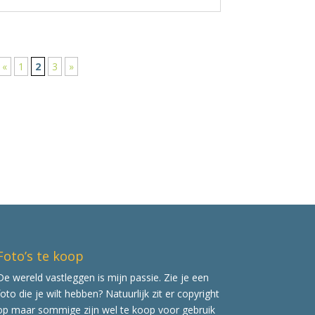
«
1
2
3
»
Foto’s te koop
De wereld vastleggen is mijn passie. Zie je een
foto die je wilt hebben? Natuurlijk zit er copyright
op maar sommige zijn wel te koop voor gebruik