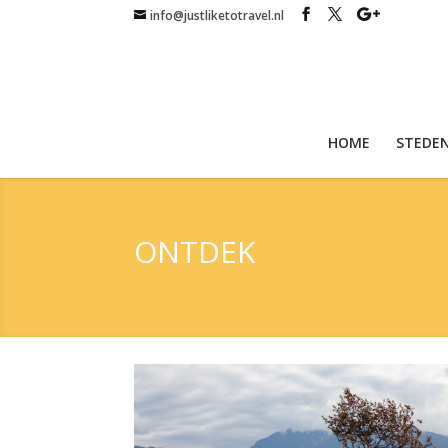
info@justliketotravel.nl
HOME
STEDEN
ONTDEK