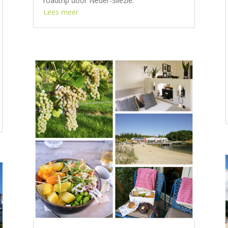
roadtrip door Neder-Silezië.
Lees meer